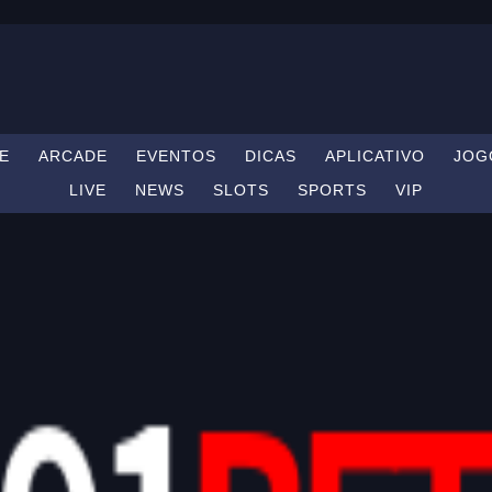
E
ARCADE
EVENTOS
DICAS
APLICATIVO
JOG
LIVE
NEWS
SLOTS
SPORTS
VIP