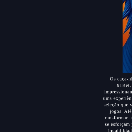
Os caça-ní
91Bet,
impressionant
uma experiên
seleção que 
jogos. Al
transformar 
se esforçam 
jogabilidad