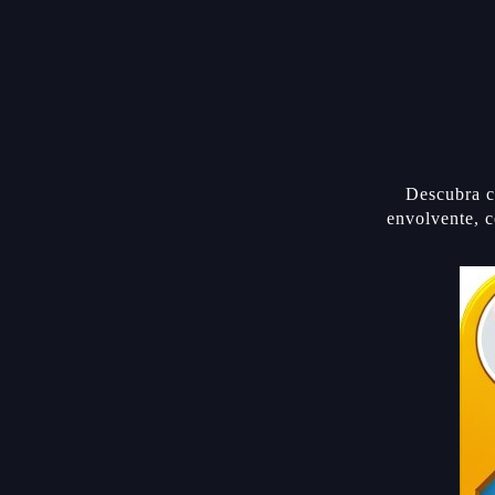
Descubra c
envolvente, c