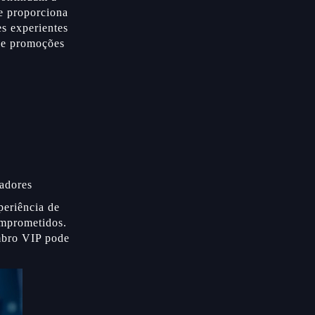
te proporciona
es experientes
s e promoções
adores
periência de
omprometidos.
mbro VIP pode