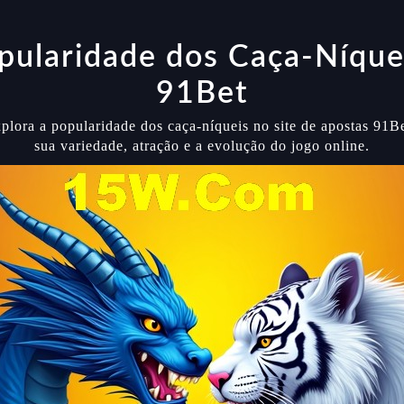
pularidade dos Caça-Níque
91Bet
xplora a popularidade dos caça-níqueis no site de apostas 91B
sua variedade, atração e a evolução do jogo online.