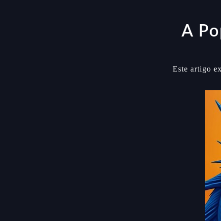
A Po
Este artigo e