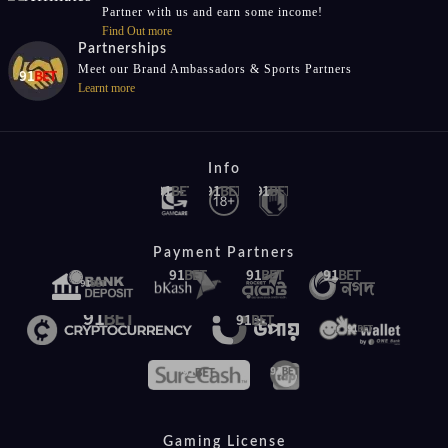
Partner with us and earn some income!
Find Out more
Partnerships
Meet our Brand Ambassadors & Sports Partners
Learnt more
Info
Payment Partners
Gaming License