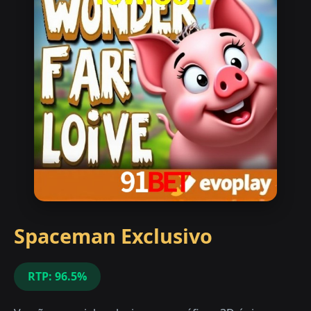
Spaceman Exclusivo
RTP: 96.5%