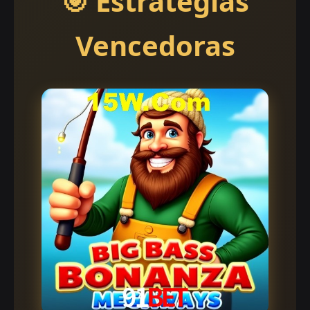
🎯 Estratégias
Vencedoras