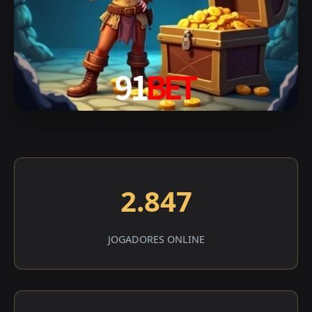
2.847
JOGADORES ONLINE