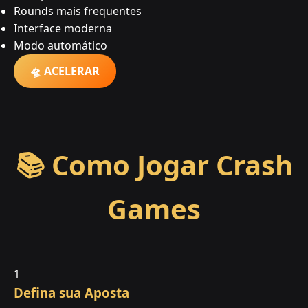
Rounds mais frequentes
Interface moderna
Modo automático
🛸 ACELERAR
📚 Como Jogar Crash
Games
1
Defina sua Aposta