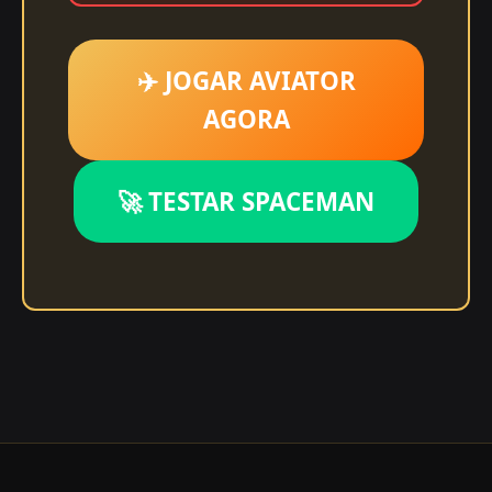
✈️ JOGAR AVIATOR
AGORA
🚀 TESTAR SPACEMAN