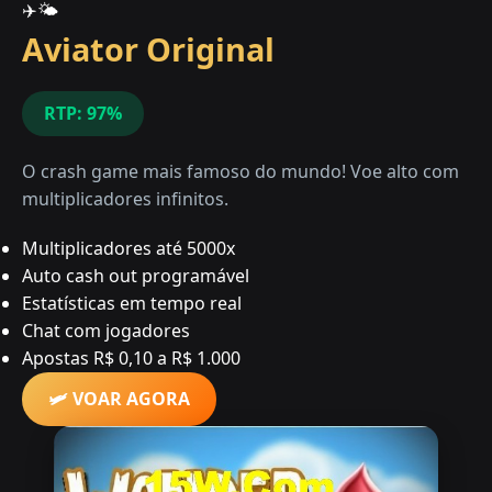
✈️🌤️
Aviator Original
RTP: 97%
O crash game mais famoso do mundo! Voe alto com
multiplicadores infinitos.
Multiplicadores até 5000x
Auto cash out programável
Estatísticas em tempo real
Chat com jogadores
Apostas R$ 0,10 a R$ 1.000
🛩️ VOAR AGORA