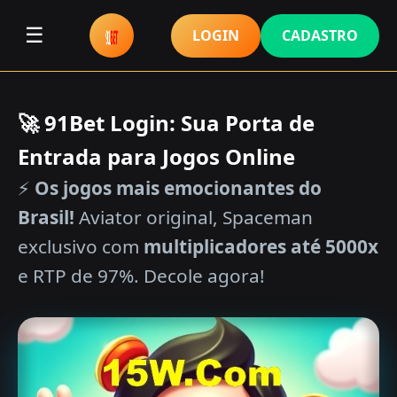
☰
LOGIN
CADASTRO
🚀 91Bet Login: Sua Porta de
Entrada para Jogos Online
⚡
Os jogos mais emocionantes do
Brasil!
Aviator original, Spaceman
exclusivo com
multiplicadores até 5000x
e RTP de 97%. Decole agora!