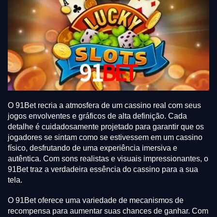
O 91Bet recria a atmosfera de um cassino real com seus
jogos envolventes e gráficos de alta definição. Cada
detalhe é cuidadosamente projetado para garantir que os
jogadores se sintam como se estivessem em um cassino
físico, desfrutando de uma experiência imersiva e
autêntica. Com sons realistas e visuais impressionantes, o
91Bet traz a verdadeira essência do cassino para a sua
tela.
O 91Bet oferece uma variedade de mecanismos de
recompensa para aumentar suas chances de ganhar. Com