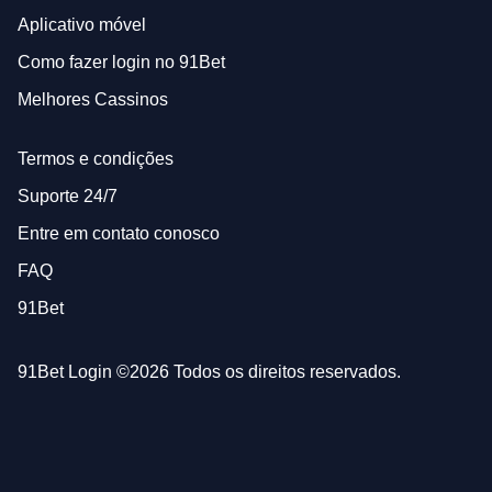
Aplicativo móvel
Como fazer login no 91Bet
Melhores Cassinos
Termos e condições
Suporte 24/7
Entre em contato conosco
FAQ
91Bet
91Bet Login ©2026 Todos os direitos reservados.