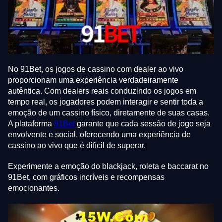
No 91Bet, os jogos de cassino com dealer ao vivo
proporcionam uma experiência verdadeiramente
autêntica. Com dealers reais conduzindo os jogos em
tempo real, os jogadores podem interagir e sentir toda a
emoção de um cassino físico, diretamente de suas casas.
A plataforma
91Bet
garante que cada sessão de jogo seja
envolvente e social, oferecendo uma experiência de
cassino ao vivo que é difícil de superar.
Experimente a emoção do blackjack, roleta e baccarat no
91Bet, com gráficos incríveis e recompensas
emocionantes.