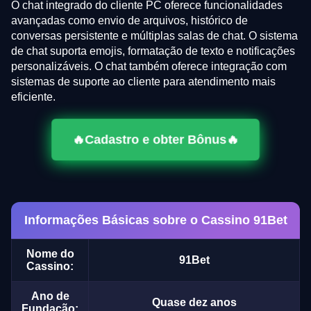
O chat integrado do cliente PC oferece funcionalidades
avançadas como envio de arquivos, histórico de
conversas persistente e múltiplas salas de chat. O sistema
de chat suporta emojis, formatação de texto e notificações
personalizáveis. O chat também oferece integração com
sistemas de suporte ao cliente para atendimento mais
eficiente.
🔥Cadastro e obter Bônus🔥
Informações Básicas sobre o Cassino 91Bet
Nome do
91Bet
Cassino:
Ano de
Quase dez anos
Fundação: